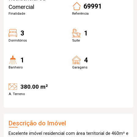
69991
Comercial
Finalidade
Referência
3
1
Dormitórios
Suite
1
4
Banheiro
Garagens
380.00 m²
A. Terreno
Descrição do Imóvel
Excelente imóvel residencial com área territorial de 460m² e