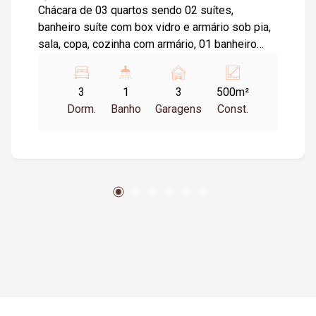
Chácara de 03 quartos sendo 02 suítes,
banheiro suíte com box vidro e armário sob pia,
sala, copa, cozinha com armário, 01 banheiro
social com box vidro e armário sob pia, área de
serviço, dispensa, espaço gourmet com
3
1
3
500m²
churrasqueira e banheiro, quiosque, edícula,
Dorm.
Banho
Garagens
Const.
piscina, estacionamento 03 carros.