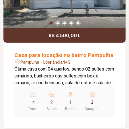
R$ 4.500,00 L
Casa para locação no bairro Pampulha
Pampulha - Uberlândia/MG
Ótima casa com 04 quartos, sendo 02 suítes com
armários, banheiros das suítes com box e
armário, ar condicionado, sala de estar e sala de
jantar, lindo jardim de inverno banheiro social com
box, cozinha com armário, área gourmet com
4
2
1
3
churrasqueira, área de serviço, garagem para 03
Dorm.
Suítes
Banho
Garagens
carros, portão eletrônico, concertina, quintal com
coqueiro.