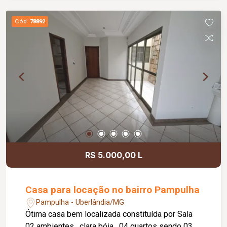
Cód.
78892
R$ 5.000,00 L
Casa para locação no bairro Pampulha
Pampulha - Uberlândia/MG
Ótima casa bem localizada constituída por Sala
02 ambientes , clara bóia , 04 quartos sendo 03