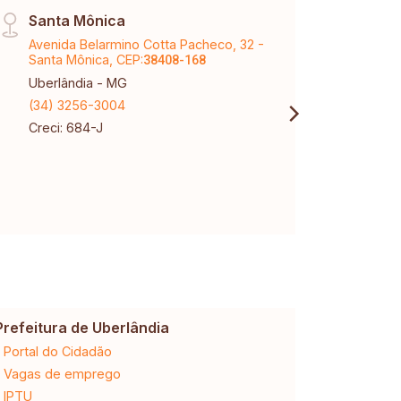
Santa Mônica
Raul
Avenida Belarmino Cotta Pacheco, 32 -
Aveni
Santa Mônica, CEP:
Marti
38408-168
Uberlândia - MG
Uberl
(34) 3256-3004
(34) 
Creci: 684-J
Creci
Prefeitura de Uberlândia
Cemig
Portal do Cidadão
2ª via da 
Vagas de emprego
Ligação n
IPTU
Desligam