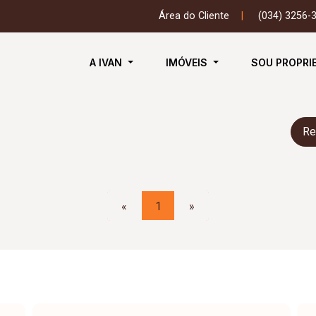
Área do Cliente
|
(034) 3256-
A IVAN
IMÓVEIS
SOU PROPRI
Re
«
1
»