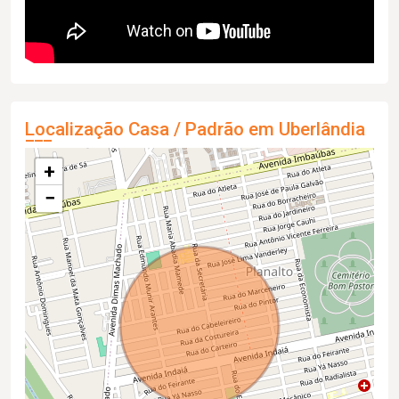
Localização Casa / Padrão em Uberlândia
+
−