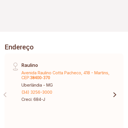
avenidas principais, próximo a escolas,
farmácias, supermercados, academias, bares e
restaurantes.
Endereço
Raulino
Avenida Raulino Cotta Pacheco, 418 - Martins,
CEP:
38400-370
Uberlândia - MG
(34) 3256-3000
Creci: 684-J