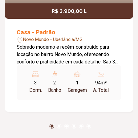
R$ 3.900,00 L
Casa - Padrão
Novo Mundo - Uberlândia/MG
Sobrado moderno e recém-construído para
locação no bairro Novo Mundo, oferecendo
conforto e praticidade em cada detalhe. São 3
quartos, sendo uma suíte com closet e banheira,
além de dois dormitórios com sacadas. Sala
3
2
1
94m²
ampla integrada aos ambientes, cozinha com
Dorm.
Banho
Garagem
A. Total
mesa e bancada em granito, lavabo, área de
serviço independente e área gourmet com
churrasqueira e ofurô. Piso todo em porcelanato,
preparação para ar-condicionado nos
dormitórios e na sala, duas vagas de garagem. O
imóvel será entregue com armários planejados.
Localização privilegiada com fácil acesso às