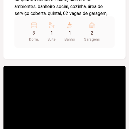
ambientes, banheiro social, cozinha, área de
serviço coberta, quintal, 02 vagas de garagem,
portão eletrônico e piso cerâmica.
3
1
1
2
Dorm.
Suite
Banho
Garagens