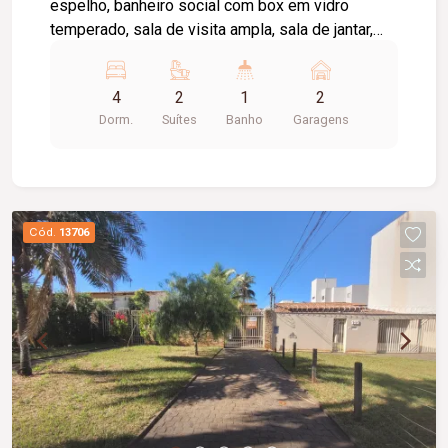
espelho, banheiro social com box em vidro
temperado, sala de visita ampla, sala de jantar,
jardim de inverno, hall, cozinha com armário,
lavanderia, varanda com churrasqueira, ducha,
4
2
1
2
piscina infantil, canil, quintal, garagem para 02
Dorm.
Suítes
Banho
Garagens
carros, piso cerâmica e laje.
Cód.
13706