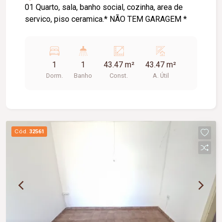
01 Quarto, sala, banho social, cozinha, area de
servico, piso ceramica.* NÃO TEM GARAGEM *
1
1
43.47 m²
43.47 m²
Dorm.
Banho
Const.
A. Útil
Cód.
32561