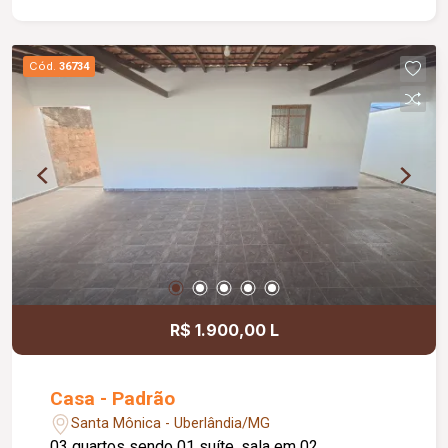
Cód.
36734
R$ 1.900,00 L
Casa - Padrão
Santa Mônica - Uberlândia/MG
03 quartos sendo 01 suíte, sala em 02