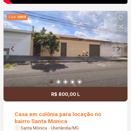
Cód.
32873
R$ 800,00 L
Casa em colônia para locação no
bairro Santa Monica
Santa Mônica - Uberlândia/MG