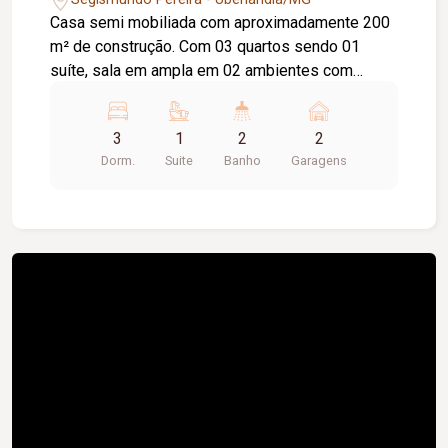
Casa semi mobiliada com aproximadamente 200
m² de construção. Com 03 quartos sendo 01
suíte, sala em ampla em 02 ambientes com
jardim de inverno, cozinha com armário sob a pia
e cooktop, banheiro social com armário sob a pia
3
1
2
2
e box blindex, área de serviço coberta, varanda
Dorm.
Suite
Banho
Garagens
gourmet com churrasqueira, banheiro externo,
quintal, 02 vagas de garagem, portão e porteiro
eletrônico.