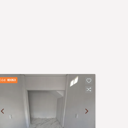
Cód.
83053