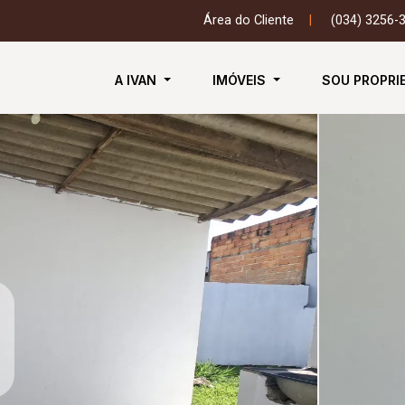
Área do Cliente
|
(034) 3256-
A IVAN
IMÓVEIS
SOU PROPRI