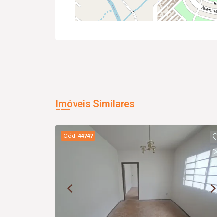
Imóveis Similares
Cód.
44747