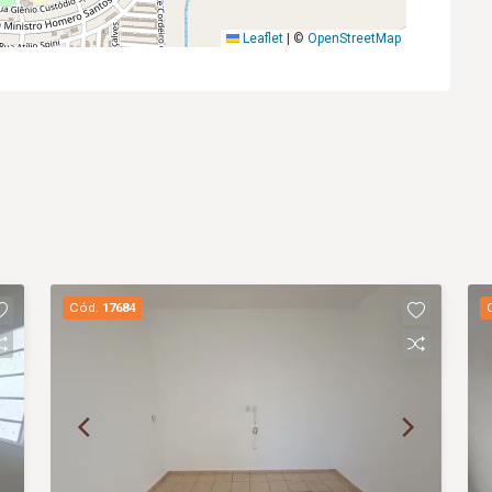
Leaflet
|
©
OpenStreetMap
Cód.
17684