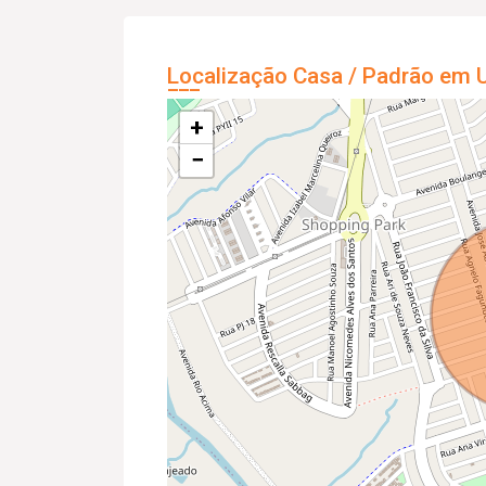
Localização Casa / Padrão em U
+
−