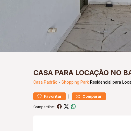
CASA PARA LOCAÇÃO NO B
Casa
Padrão
-
Shopping Park
Residencial para Loc
|
Favoritar
Comparar
Compartilhe: