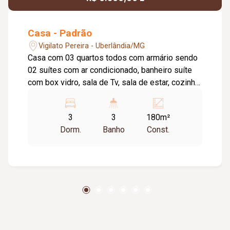
Casa - Padrão
Vigilato Pereira - Uberlândia/MG
Casa com 03 quartos todos com armário sendo
02 suítes com ar condicionado, banheiro suíte
com box vidro, sala de Tv, sala de estar, cozinha
com armário e fogão, 01 banheiro social com
box vidro, área de serviço, dispensa, espaço
3
3
180m²
gourmet com churrasqueira e forno, garagem 02
Dorm.
Banho
Const.
carros, cerca eletrônica e concertina, câmera de
segurança, energia fotovoltaica