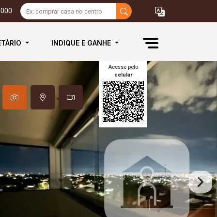
3000
ETÁRIO
INDIQUE E GANHE
Acesse pelo
celular