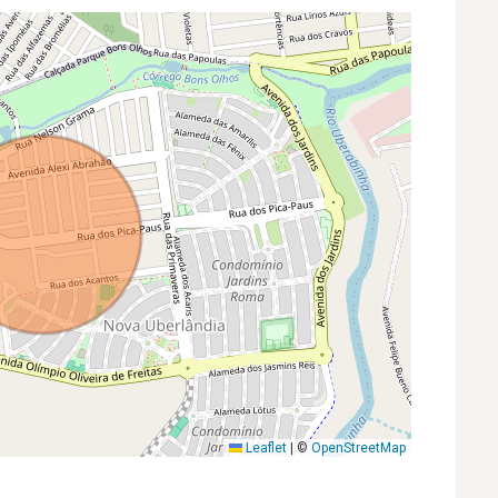
Leaflet
|
©
OpenStreetMap