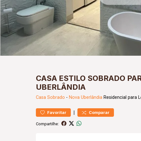
CASA ESTILO SOBRADO PA
UBERLÂNDIA
Casa
Sobrado
-
Nova Uberlândia
Residencial para 
|
Favoritar
Comparar
Compartilhe: