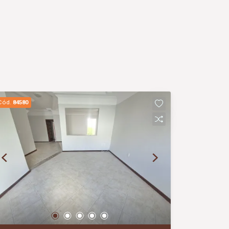
Cód.
84580