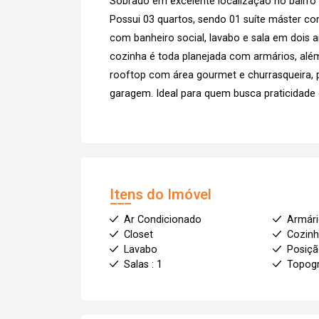
Sobrado em excelente localização no bairro 
Possui 03 quartos, sendo 01 suíte máster co
com banheiro social, lavabo e sala em dois 
cozinha é toda planejada com armários, além
rooftop com área gourmet e churrasqueira, 
garagem. Ideal para quem busca praticidade e
Itens do Imóvel
Ar Condicionado
Armár
Closet
Cozin
Lavabo
Posiçã
Salas : 1
Topogr