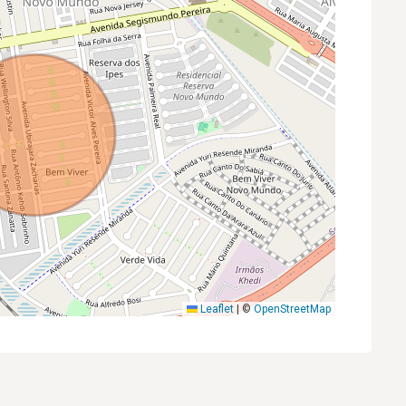
Leaflet
|
©
OpenStreetMap