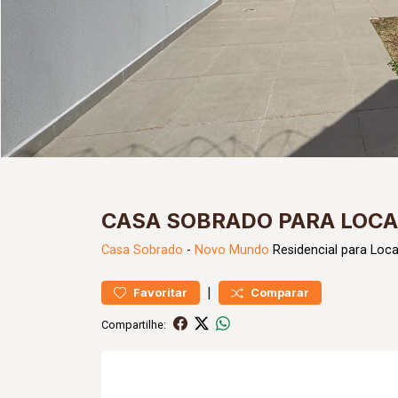
CASA SOBRADO PARA LOC
Casa
Sobrado
-
Novo Mundo
Residencial para Loc
|
Favoritar
Comparar
Compartilhe: