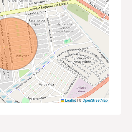
Leaflet
|
©
OpenStreetMap