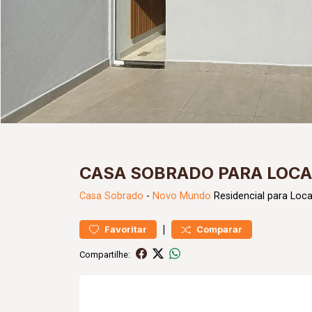
CASA SOBRADO PARA LOC
Casa
Sobrado
-
Novo Mundo
Residencial para Loc
|
Favoritar
Comparar
Compartilhe: