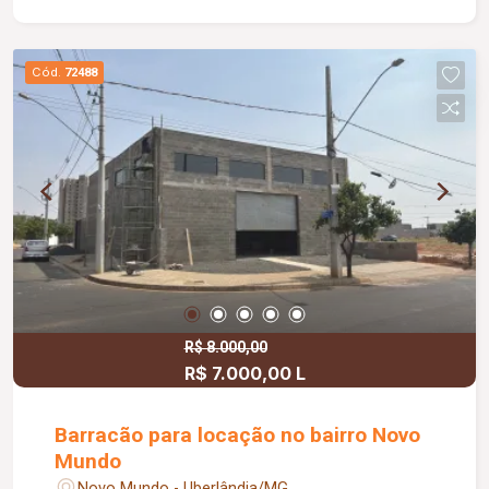
operação imediata; Preparação para sistema de
energia solar; Região em crescimento e
valorização contínua; Excelente oportunidade
Cód.
72488
para quem busca investir ou instalar seu negócio
em um imóvel com ótima estrutura e localização
estratégica.
R$ 8.000,00
R$ 7.000,00 L
Barracão para locação no bairro Novo
Mundo
Novo Mundo - Uberlândia/MG