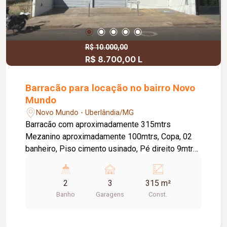
R$ 10.000,00
R$ 8.700,00 L
Barracão para locação no bairro Novo
Mundo
Novo Mundo - Uberlândia/MG
Barracão com aproximadamente 315mtrs
Mezanino aproximadamente 100mtrs, Copa, 02
banheiro, Piso cimento usinado, Pé direito 9mtrs,
Estacionamento frontal 03 vagas.
2
3
315 m²
Banho
Garagens
Const.