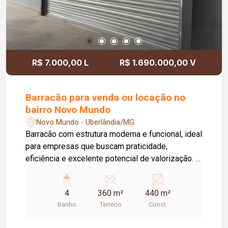
R$ 7.000,00 L
R$ 1.690.000,00 V
Barracão para venda ou locação no
bairro Novo Mundo
Novo Mundo - Uberlândia/MG
Barracão com estrutura moderna e funcional, ideal
para empresas que buscam praticidade,
eficiência e excelente potencial de valorização. O
imóvel conta com: Mezanino; 02 portas
automáticas; Padrão trifásico; 04 banheiros;
4
360 m²
440 m²
Diferenciais do imóvel: Telhado preparado para
Banho
Terreno
Const.
energia solar; Estrutura moderna e funcional;
Excelente padrão construtivo; Ideal para