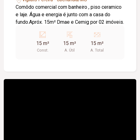
Comôdo comercial com banheiro , piso ceramico
e laje. Água e energia é junto com a casa do
fundo.Apróx. 15m² Dmae e Cemig por 02 imóveis.
15 m²
15 m²
15 m²
Const.
A. Útil
A. Total