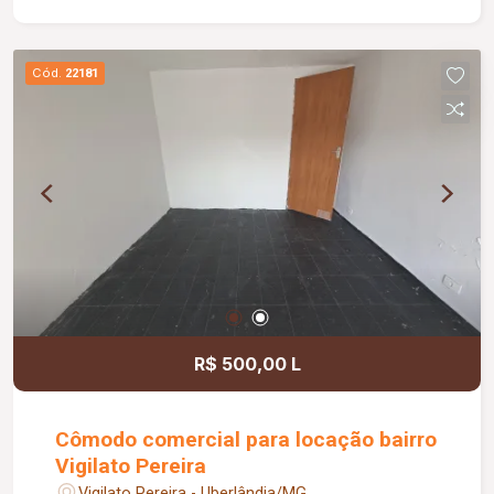
Cód.
22181
R$ 500,00 L
Cômodo comercial para locação bairro
Vigilato Pereira
Vigilato Pereira - Uberlândia/MG