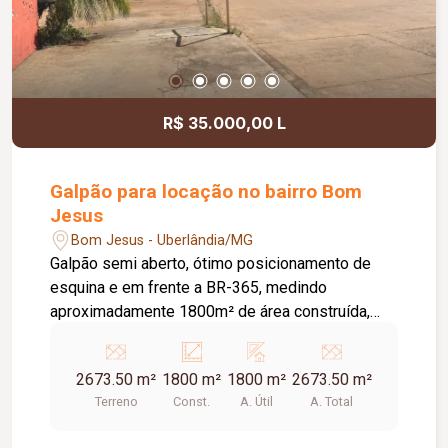
R$ 35.000,00 L
Galpão para locação no bairro Bom
Jesus
Bom Jesus - Uberlândia/MG
Galpão semi aberto, ótimo posicionamento de
esquina e em frente a BR-365, medindo
aproximadamente 1800m² de área construída,
conta com pátio de manobras de
aproximadamente 1200m², energia trifásica, e
2673.50 m²
1800 m²
1800 m²
2673.50 m²
salas para escritórios. Além disso o imóvel
Terreno
Const.
A. Útil
A. Total
também conta com habite se comercial.