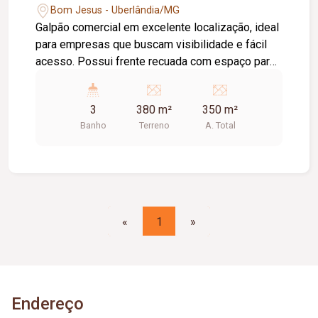
Bom Jesus - Uberlândia/MG
Galpão comercial em excelente localização, ideal
para empresas que buscam visibilidade e fácil
acesso. Possui frente recuada com espaço para
estacionamento, pé-direito alto que proporciona
amplitude, além de ótima ventilação e iluminação
3
380 m²
350 m²
natural. Conta com aproximadamente 350 m² de
Banho
Terreno
A. Total
vão livre, oferecendo grande flexibilidade de uso.
Dispõe ainda de mezanino de 30 m², três
banheiros com acessibilidade (dois no térreo e
um no mezanino) e área de copa/cozinha,
garantindo funcionalidade e conforto para a
operação do negócio.
«
1
»
Endereço