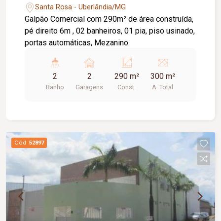
Santa Rosa - Uberlândia/MG
Galpão Comercial com 290m² de área construída,
pé direito 6m , 02 banheiros, 01 pia, piso usinado,
portas automáticas, Mezanino.
2
2
290 m²
300 m²
Banho
Garagens
Const.
A. Total
Cód.
52897