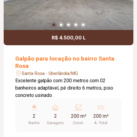
R$ 4.500,00 L
Galpão para locação no bairro Santa
Rosa
Santa Rosa - Uberlândia/MG
Excelente galpão com 200 metros com 02
banheiros adaptável, pé direito 6 metros, piso
concreto usinado .
2
2
200 m²
200 m²
Banho
Garagens
Const.
A. Total