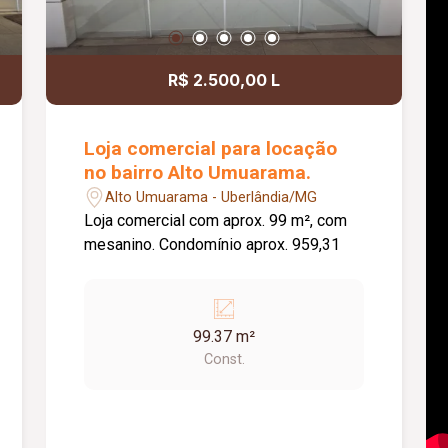
R$ 2.500,00 L
Loja comercial para locação
no bairro Alto Umuarama.
Alto Umuarama - Uberlândia/MG
Loja comercial com aprox. 99 m², com
mesanino. Condomínio aprox. 959,31
99.37 m²
Const.