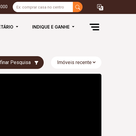
3000
ETÁRIO
INDIQUE E GANHE
finar Pesquisa