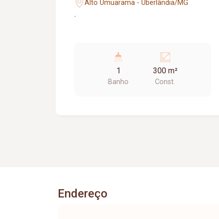
Alto Umuarama - Uberlândia/MG
.
1
300 m²
Banho
Const.
Endereço