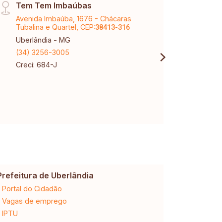
Tem Tem Imbaúbas
Arag
Avenida Imbaúba, 1676 - Chácaras
Aveni
Tubalina e Quartel, CEP:
CEP:
38413-316
3
Uberlândia - MG
Aragu
(34) 3256-3005
(34) 
Creci: 684-J
Creci
Prefeitura de Uberlândia
Cemig
Portal do Cidadão
2ª via da 
Vagas de emprego
Ligação n
IPTU
Desligam