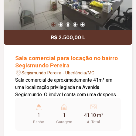
R$ 2.500,00 L
Sala comercial para locação no bairro
Segismundo Pereira
Segismundo Pereira - Uberlândia/MG
Sala comercial de aproximadamente 41m² em
uma localização privilegiada na Avenida
Segismundo. O imóvel conta com uma despensa
e um banheiro, além de ar condicionado para
maior conforto. Inclui uma vaga de garagem
1
1
41.10 m²
rotativa, oferecendo conveniência para clientes e
Banho
Garagem
A. Total
funcionários. Ideal para quem busca um espaço
bem situado e versátil para diversos tipos de