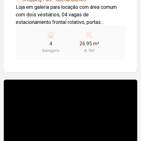
Loja em galeria para locação com área comum
com dois vestiários, 04 vagas de
estacionamento frontal rotativo, portas
eletrônicas. Observação: Proprietário negocia
alugar todas as salas juntas.
4
26.95 m²
Garagens
A. Útil