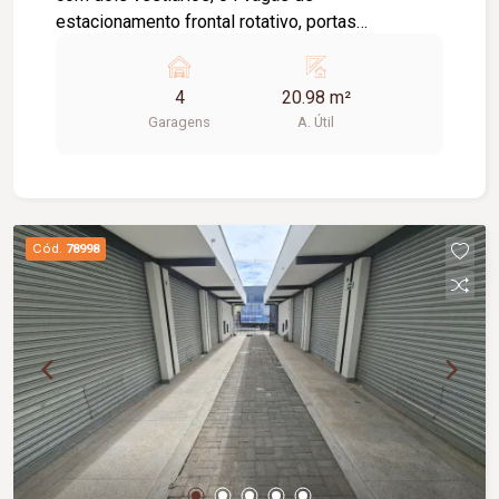
estacionamento frontal rotativo, portas
eletrônicas. Observação: Proprietário negocia
alugar todas as salas juntas.
4
20.98 m²
Garagens
A. Útil
Cód.
78998