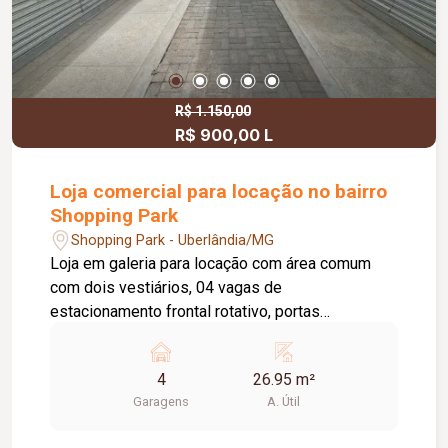
R$ 1.150,00
R$ 900,00 L
Loja comercial para locação no bairro
Shopping Park
Shopping Park - Uberlândia/MG
Loja em galeria para locação com área comum
com dois vestiários, 04 vagas de
estacionamento frontal rotativo, portas
eletrônicas. Observação: Proprietário negocia
alugar todas as salas juntas.
4
26.95 m²
Garagens
A. Útil