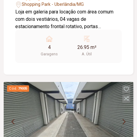
Shopping Park - Uberlândia/MG
Loja em galeria para locação com área comum
com dois vestiários, 04 vagas de
estacionamento frontal rotativo, portas
eletrônicas. Observação: Proprietário negocia
alugar todas as salas juntas.
4
26.95 m²
Garagens
A. Útil
Cód.
79005