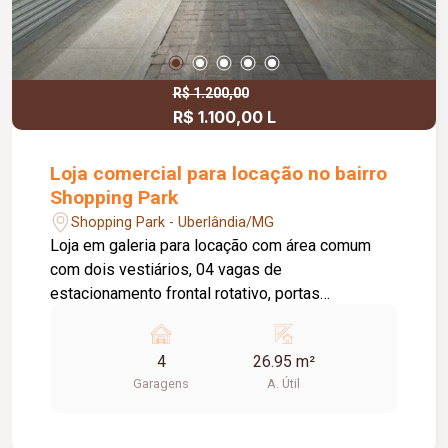
R$ 1.200,00
R$ 1.100,00 L
Loja comercial para locação no bairro
Shopping Park
Shopping Park - Uberlândia/MG
Loja em galeria para locação com área comum
com dois vestiários, 04 vagas de
estacionamento frontal rotativo, portas
eletrônicas. Observação: Proprietário negocia
alugar todas as salas juntas.
4
26.95 m²
Garagens
A. Útil