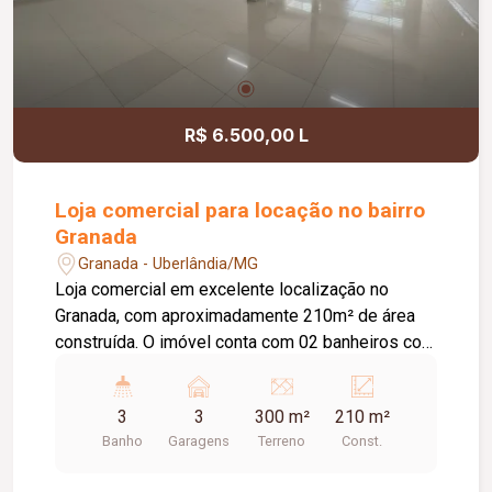
R$ 6.500,00 L
Loja comercial para locação no bairro
Granada
Granada - Uberlândia/MG
Loja comercial em excelente localização no
Granada, com aproximadamente 210m² de área
construída. O imóvel conta com 02 banheiros com
acessibilidade, escritório, copa/cozinha com
armário sob pia, depósito e área externa com
3
3
300 m²
210 m²
lavanderia, cozinha e 01 banheiro adicional.
Banho
Garagens
Terreno
Const.
Possui câmeras de segurança, 03 vagas de
garagem rotativas e Habite-se comercial, ideal