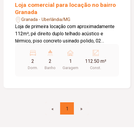
Loja comercial para locação no bairro
Granada
Granada - Uberlândia/MG
Loja de primeira locação com aproximadamente
112m², pé direito duplo telhado acústico e
térmico, piso concreto usinado polido, 02
banheiros, estacionamento frontal, com excelente
localização.
2
2
1
112.50 m²
Dorm.
Banho
Garagem
Const.
«
1
»