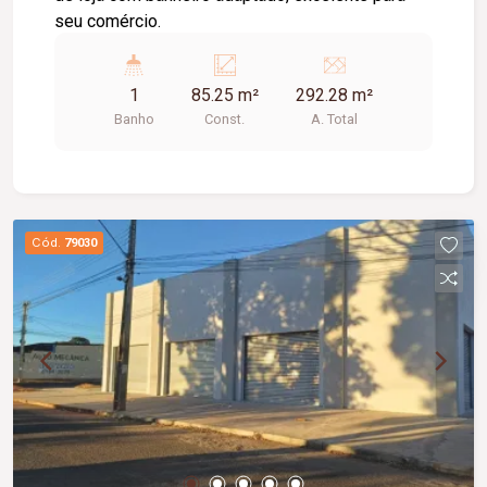
seu comércio.
1
85.25 m²
292.28 m²
Banho
Const.
A. Total
Cód.
79030