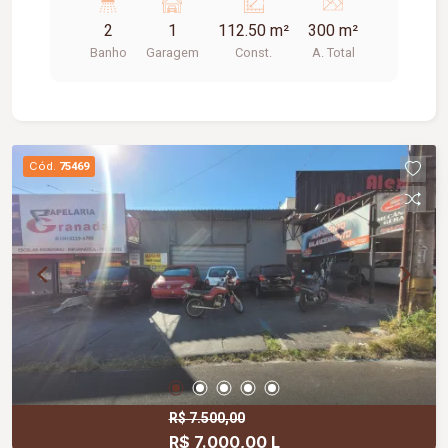
localização.
2
1
112.50 m²
300 m²
Banho
Garagem
Const.
A. Total
Cód.
75469
R$ 7.500,00
R$ 7.000,00 L