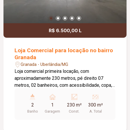
R$ 6.500,00 L
Loja Comercial para locação no bairro
Granada
Granada - Uberlândia/MG
Loja comercial primeira locação, com
aproximadamente 230 metros, pé direito 07
metros, 02 banheiros, com acessibilidade, copa,
telhado acústico térmico, estacionamento frontal,
duas portas automatizadas, portão social, imóvel
2
1
230 m²
300 m²
primeira locação.
Banho
Garagem
Const.
A. Total