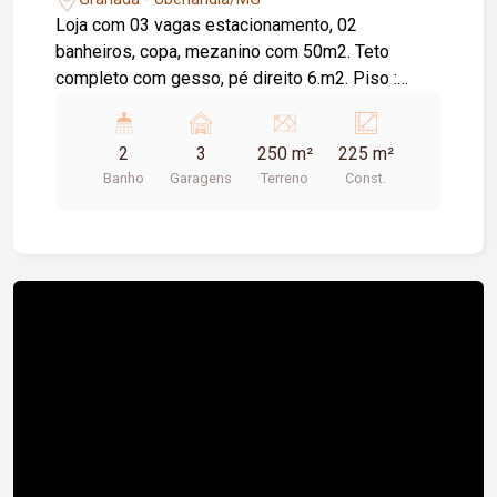
Loja com 03 vagas estacionamento, 02
banheiros, copa, mezanino com 50m2. Teto
completo com gesso, pé direito 6.m2. Piso :
Porcelanato
2
3
250 m²
225 m²
Banho
Garagens
Terreno
Const.