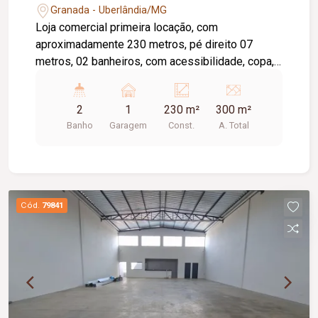
Granada - Uberlândia/MG
Loja comercial primeira locação, com
aproximadamente 230 metros, pé direito 07
metros, 02 banheiros, com acessibilidade, copa,
telhado acústico térmico, estacionamento frontal,
duas portas automatizadas, portão social, imóvel
2
1
230 m²
300 m²
primeira locação.
Banho
Garagem
Const.
A. Total
Cód.
79841