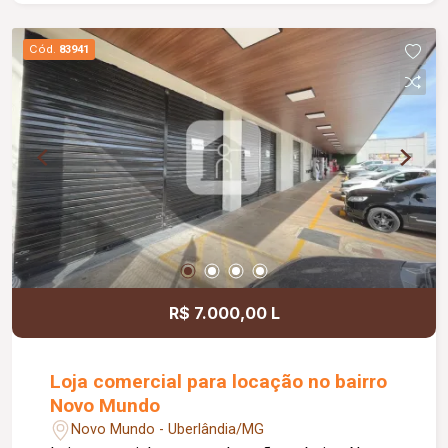
agregam praticidade e destaque ao ponto
comercial, que possui habite-se comercial e está
Cód.
83941
disponível em primeira locação. Opção de
locação flexível: as lojas podem ser alugadas
individualmente, com cerca de 80 m² cada, ou
integradas, totalizando aproximadamente 240 m²
de área privativa, atendendo diferentes
necessidades de operação. Uma excelente
oportunidade para empresas que valorizam
localização estratégica, visibilidade e estrutura
moderna.
R$ 7.000,00 L
Loja comercial para locação no bairro
Novo Mundo
Novo Mundo - Uberlândia/MG