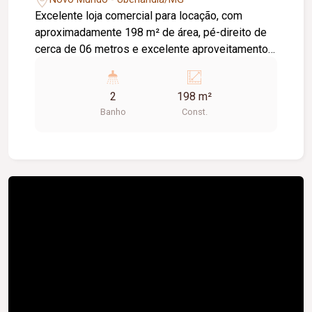
Excelente loja comercial para locação, com
aproximadamente 198 m² de área, pé-direito de
cerca de 06 metros e excelente aproveitamento
do espaço. O imóvel conta com piso em cimento
usinado, telhado com isolamento acústico e
2
198 m²
térmico, 02 banheiros e estacionamento frontal,
Banho
Const.
oferecendo praticidade, conforto e estrutura ideal
para diversos segmentos comerciais.