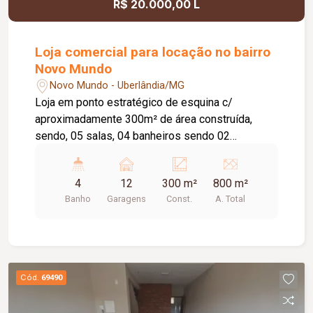
R$ 20.000,00 L
Loja comercial para locação no bairro
Novo Mundo
Novo Mundo - Uberlândia/MG
Loja em ponto estratégico de esquina c/
aproximadamente 300m² de área construída,
sendo, 05 salas, 04 banheiros sendo 02
vestiários, estacionamento frontal para 12
veículos. Ideal para mercados, farmácias etc.
4
12
300 m²
800 m²
Banho
Garagens
Const.
A. Total
Cód.
69490