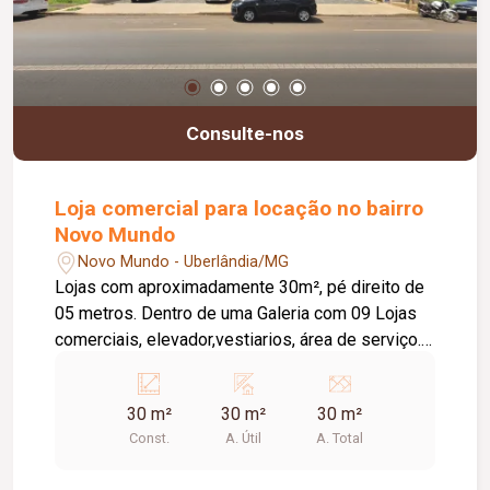
Consulte-nos
Loja comercial para locação no bairro
Novo Mundo
Novo Mundo - Uberlândia/MG
Lojas com aproximadamente 30m², pé direito de
05 metros. Dentro de uma Galeria com 09 Lojas
comerciais, elevador,vestiarios, área de serviço. *
Galeria Eva Souto *
30 m²
30 m²
30 m²
Const.
A. Útil
A. Total