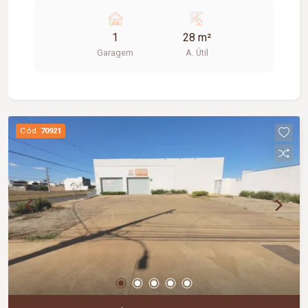
1
28 m²
Garagem
A. Útil
Cód.
70921