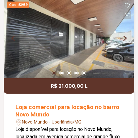
comercial, que possui habite-se comercial e está
Cód.
83939
disponível em primeira locação. Opção de
locação flexível: as lojas podem ser alugadas
individualmente, com cerca de 80 m² cada, ou
integradas, totalizando aproximadamente 240 m²
de área privativa, atendendo diferentes
necessidades de operação. Uma excelente
oportunidade para empresas que valorizam
localização estratégica, visibilidade e estrutura
moderna.
R$ 21.000,00 L
Loja comercial para locação no bairro
Novo Mundo
Novo Mundo - Uberlândia/MG
Loja disponível para locação no Novo Mundo,
localizada em avenida comercial de grande fluxo