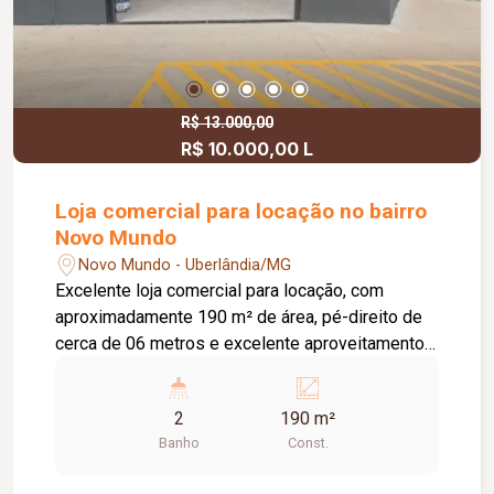
R$ 13.000,00
R$ 10.000,00 L
Loja comercial para locação no bairro
Novo Mundo
Novo Mundo - Uberlândia/MG
Excelente loja comercial para locação, com
aproximadamente 190 m² de área, pé-direito de
cerca de 06 metros e excelente aproveitamento
do espaço. O imóvel conta com piso em cimento
usinado, telhado com isolamento acústico e
2
190 m²
térmico, 02 banheiros e estacionamento frontal,
Banho
Const.
oferecendo praticidade, conforto e estrutura ideal
para diversos segmentos comerciais.