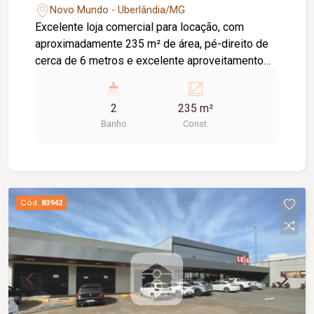
Novo Mundo - Uberlândia/MG
Excelente loja comercial para locação, com
aproximadamente 235 m² de área, pé-direito de
cerca de 6 metros e excelente aproveitamento
do espaço. O imóvel possui piso em cimento
usinado, telhado com isolamento acústico e
2
235 m²
térmico, 02 banheiros e estacionamento frontal,
Banho
Const.
oferecendo praticidade, conforto e estrutura ideal
para diversos segmentos comerciais.
Cód.
83942