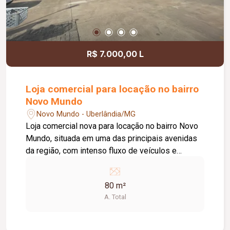
R$ 7.000,00 L
Loja comercial para locação no bairro
Novo Mundo
Novo Mundo - Uberlândia/MG
Loja comercial nova para locação no bairro Novo
Mundo, situada em uma das principais avenidas
da região, com intenso fluxo de veículos e
pedestres, proporcionando excelente exposição
para sua empresa. O imóvel conta com
80 m²
aproximadamente 80 m² de área privativa, planta
A. Total
versátil com amplo espaço interno, banheiro,
acessibilidade e acabamento de qualidade. A
fachada moderna e o estacionamento frontal