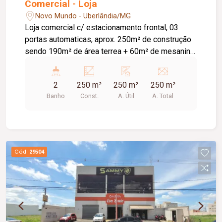
Comercial - Loja
Novo Mundo - Uberlândia/MG
Loja comercial c/ estacionamento frontal, 03
portas automaticas, aprox. 250m² de construção
sendo 190m² de área terrea + 60m² de mesanino,
02 banheiros, copa, despensa, depósito, piso
porcelanato, pé direito 06 metros, forro modular,
2
250 m²
250 m²
250 m²
iluminação em LED.
Banho
Const.
A. Útil
A. Total
Cód.
29504