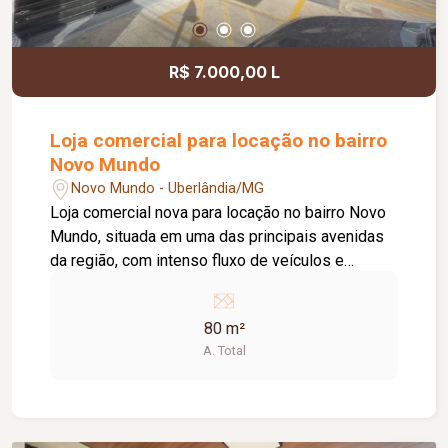
moderna.
R$ 7.000,00 L
Loja comercial para locação no bairro
Novo Mundo
Novo Mundo - Uberlândia/MG
Loja comercial nova para locação no bairro Novo
Mundo, situada em uma das principais avenidas
da região, com intenso fluxo de veículos e
pedestres, proporcionando excelente exposição
para sua empresa. O imóvel conta com
80 m²
aproximadamente 80 m² de área privativa, planta
A. Total
versátil com amplo espaço interno, banheiro,
acessibilidade e acabamento de qualidade. A
fachada moderna e o estacionamento frontal
agregam praticidade e destaque ao ponto