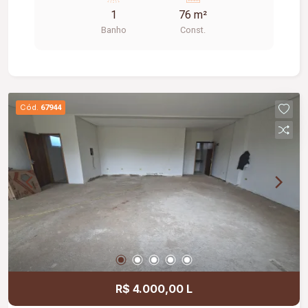
1
76 m²
Banho
Const.
Cód.
67944
R$ 4.000,00 L