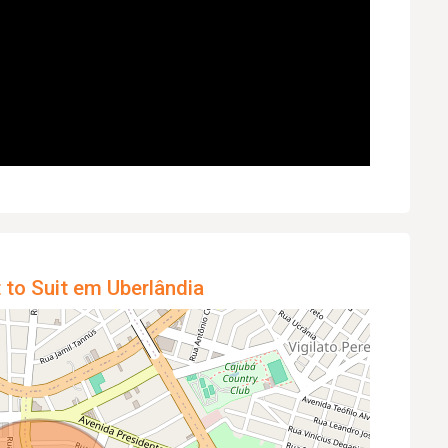
t to Suit em Uberlândia