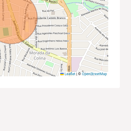
Leaflet
|
©
OpenStreetMap