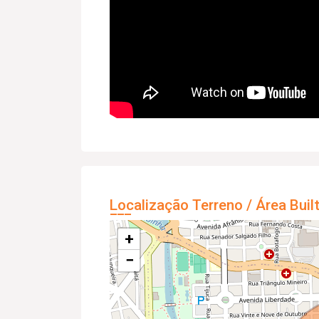
Localização Terreno / Área Buil
+
−