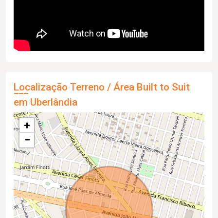
Localização Terreno / Área Built to Suit
em Uberlândia
+
−