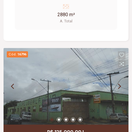
2880 m²
A. Total
Cód.
16796
R$ 125.000,00 L