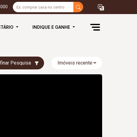
3000
ETÁRIO
INDIQUE E GANHE
finar Pesquisa