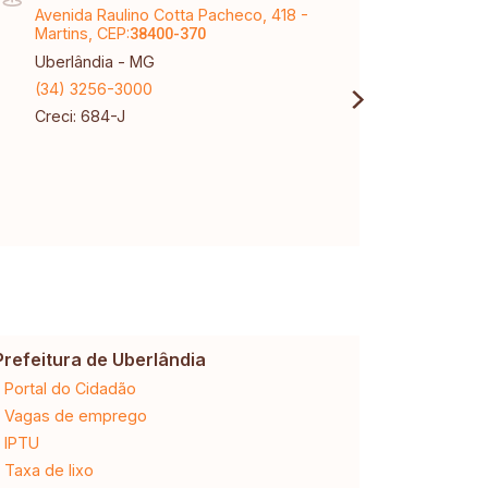
Avenida Raulino Cotta Pacheco, 418 -
Aveni
Martins, CEP:
Tubal
38400-370
Uberlândia - MG
Uberl
(34) 3256-3000
(34) 
Creci: 684-J
Creci
Prefeitura de Uberlândia
Cemig
Portal do Cidadão
2ª via da 
Vagas de emprego
Ligação n
IPTU
Desligam
Taxa de lixo