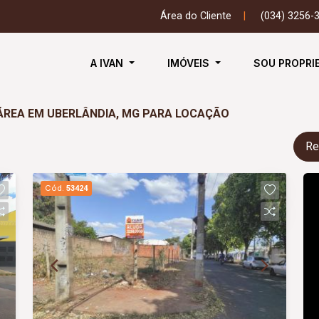
Área do Cliente
|
(034) 3256-
A IVAN
IMÓVEIS
SOU PROPRI
ÁREA EM UBERLÂNDIA, MG PARA LOCAÇÃO
Re
Cód.
53424