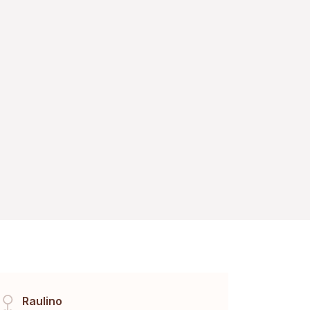
Raulino
Tem 