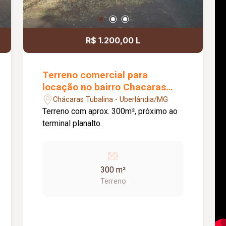
R$ 1.200,00 L
Terreno comercial para
locação no bairro Chacaras
Tubalina
Chácaras Tubalina - Uberlândia/MG
Terreno com aprox. 300m², próximo ao
terminal planalto.
300 m²
Terreno