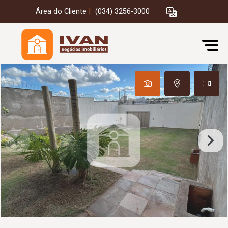
Área do Cliente
|
(034) 3256-3000