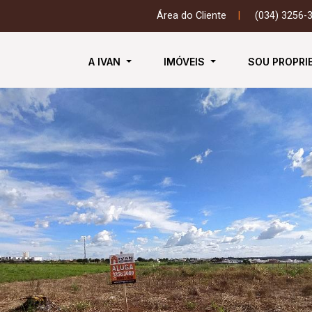
Área do Cliente
|
(034) 3256-
A IVAN
IMÓVEIS
SOU PROPRI