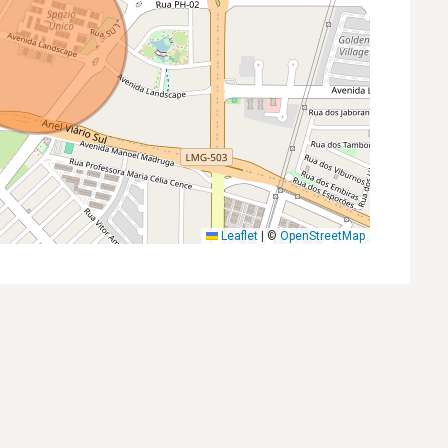
Leaflet
|
©
OpenStreetMap