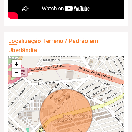
Localização Terreno / Padrão em
Uberlândia
+
−