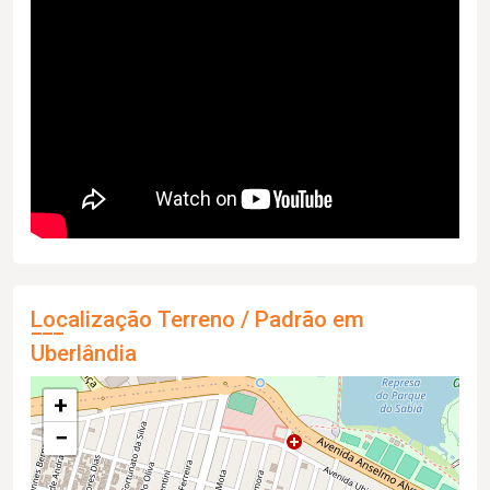
Localização Terreno / Padrão em
Uberlândia
+
−