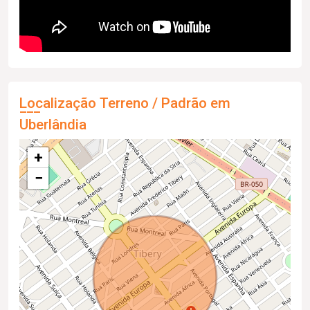
Localização Terreno / Padrão em
Uberlândia
+
−