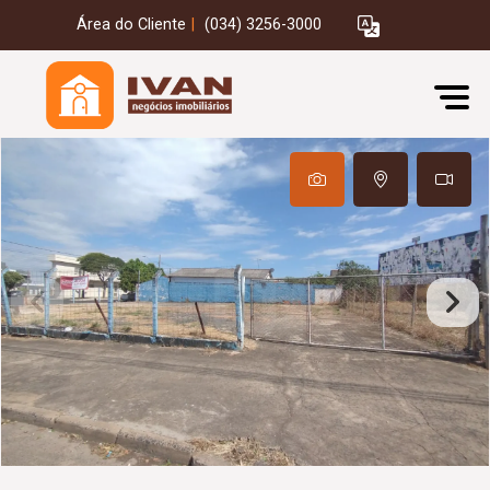
Área do Cliente
|
(034) 3256-3000