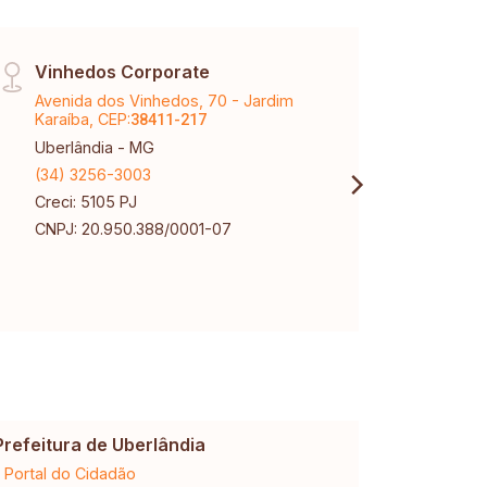
Vinhedos Corporate
Cent
Avenida dos Vinhedos, 70 - Jardim
Av Jo
Karaíba, CEP:
CEP:
38411-217
3
Uberlândia - MG
Uberl
(34) 3256-3003
(34) 
Creci: 5105 PJ
Creci
CNPJ: 20.950.388/0001-07
Prefeitura de Uberlândia
Cemig
Portal do Cidadão
2ª via da 