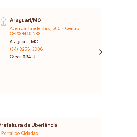
Araguari/MG
Matr
Avenida Tiradentes, 500 - Centro,
Rua A
CEP:
CEP:
38440-238
3
Araguari - MG
Uberl
(34) 3256-3006
(34) 
Creci: 684-J
Creci
CNPJ:
Prefeitura de Uberlândia
Cemig
Portal do Cidadão
2ª via da 