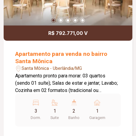
R$ 792.771,00 V
Apartamento para venda no bairro
Santa Mônica
Santa Mônica - Uberlândia/MG
Apartamento pronto para morar. 03 quartos
(sendo 01 suíte); Salas de estar e jantar; Lavabo;
Cozinha em 02 formatos (tradicional ou
americana); Área de serviço; Varanda Gourmet;
Condomínio com área de lazer com: Coworking,
3
1
2
1
espaço gourmet, playground, sauna, fitness,
Dorm.
Suite
Banho
Garagem
espaço beauty, varanda gourmet, salão de festas
e piscinas.