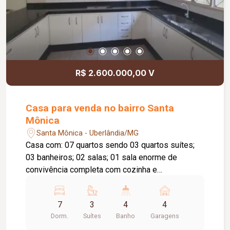
R$ 2.600.000,00 V
Casa para venda no bairro Santa
Mônica
Santa Mônica - Uberlândia/MG
Casa com: 07 quartos sendo 03 quartos suítes;
03 banheiros; 02 salas; 01 sala enorme de
convivência completa com cozinha e
churrasqueira; 01 cozinha; 03 salas de jantar; 02
escaninho de depósito; 01 sala de tv; 01 sala de
7
3
4
4
escritório; 02 Varandas; Salão; Lavanderia;
Dorm.
Suítes
Banho
Garagens
Garagem para 04 carros pequenos, ou 02