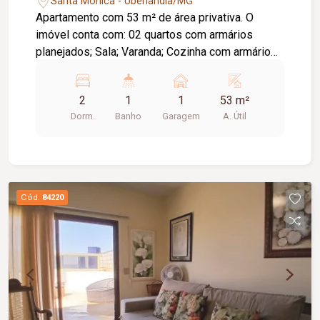
Santa Mônica - Uberlândia/MG
Apartamento com 53 m² de área privativa. O
imóvel conta com: 02 quartos com armários
planejados; Sala; Varanda; Cozinha com armários
planejados; Banheiro social; 01 vaga de garagem;
Informações complementares: 01º andar;
2
1
1
53 m²
Próximo a faculdade da região; Não possui
Dorm.
Banho
Garagem
A. Útil
elevador.
Cód.
84220