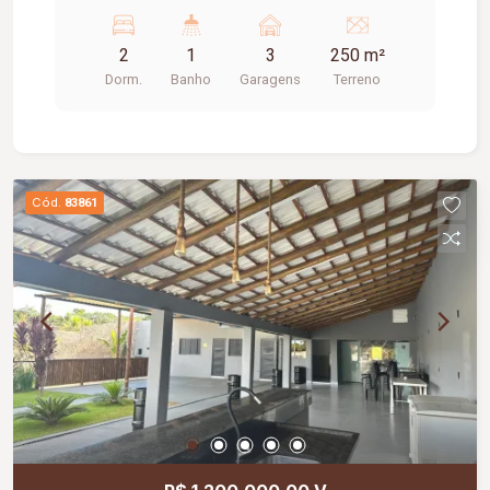
Área externa coberta; Lavabo; Quintal cimentado;
Garagem para 03 carros;
2
1
3
250 m²
Dorm.
Banho
Garagens
Terreno
Cód.
83861