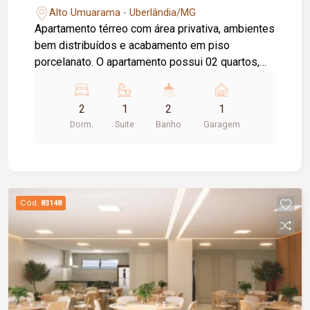
Alto Umuarama - Uberlândia/MG
Apartamento térreo com área privativa, ambientes
bem distribuídos e acabamento em piso
porcelanato. O apartamento possui 02 quartos,
sendo 01 suíte, sala em 02 ambientes, cozinha,
área de serviço e banheiro social com box. Conta
2
1
2
1
ainda com varanda gourmet, proporcionando mais
Dorm.
Suite
Banho
Garagem
conforto e praticidade para momentos de lazer,
possui 01 vaga de garagem.
Cód.
83148