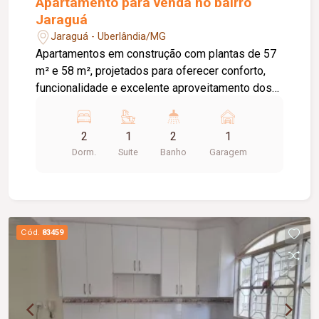
Apartamento para venda no bairro
Jaraguá
Jaraguá - Uberlândia/MG
Apartamentos em construção com plantas de 57
m² e 58 m², projetados para oferecer conforto,
funcionalidade e excelente aproveitamento dos
espaços. O apartamento conta com: 02 quartos,
sendo 01 suíte; Sala em 02 ambientes; Banheiro
2
1
2
1
social; Cozinha; Área de serviço; Varanda
Dorm.
Suite
Banho
Garagem
gourmet. O condomínio oferece: Piscina; Quadra
de beach tennis; Salão de jogos; Quiosque grill;
Área gourmet; Espaço fitness; Salão de festas;
Playground; Bicicletário. Excelente opção para
quem busca um imóvel moderno, com lazer
Cód.
83459
completo e ótima qualidade de vida para toda a
família.