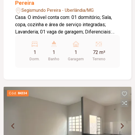
Pereira
Segismundo Pereira - Uberlândia/MG
Casa. O imóvel conta com: 01 dormitório; Sala,
copa, cozinha e área de serviço integradas;
Lavanderia; 01 vaga de garagem; Diferenciais:
Localização próxima a terminal da região;
Ambientes integrados, proporcionando melhor
1
1
1
72 m²
aproveitamento dos espaços.
Dorm.
Banho
Garagem
Terreno
Cód.
84334