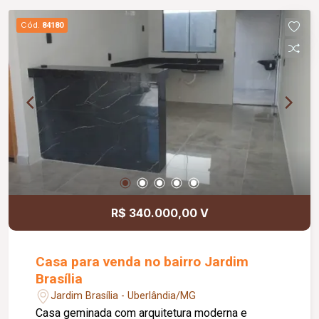
churrasqueira, piscina e sauna; 03 vagas de
garagem; O condomínio conta com: Salão de
Cód.
84180
festas com cozinha, churrasqueira e banheiros;
Piscina.
R$ 340.000,00 V
Casa para venda no bairro Jardim
Brasília
Jardim Brasília - Uberlândia/MG
Casa geminada com arquitetura moderna e