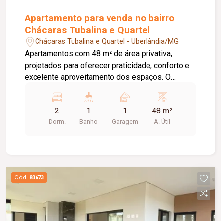
Apartamento para venda no bairro
Chácaras Tubalina e Quartel
Chácaras Tubalina e Quartel - Uberlândia/MG
Apartamentos com 48 m² de área privativa,
projetados para oferecer praticidade, conforto e
excelente aproveitamento dos espaços. O
apartamento conta com: 02 quartos; Sala
integrada; Cozinha; Área de serviço; Sacada;
2
1
1
48 m²
Infraestrutura para ar condicionado. O condomínio
Dorm.
Banho
Garagem
A. Útil
oferece: Piscina adulto e infantil com deck;
Playground; Bicicletário; Espaço fitness; Espaço
para eventos; Quadra poliesportiva; 03 áreas de
convivência; Pista de caminhada. Excelente
opção para quem busca qualidade de vida, lazer
Cód.
83673
completo e um ambiente planejado para toda a
família.