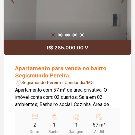
R$ 285.000,00 V
Apartamento para venda no bairro
Segismundo Pereira
Segismundo Pereira - Uberlândia/MG
Apartamento com 57 m² de área privativa. O
imóvel conta com: 02 quartos; Sala em 02
ambientes; Banheiro social; Cozinha; Área de
serviço; 01 vaga de garagem.
2
1
1
57 m²
Dorm.
Banho
Garagem
A. Útil