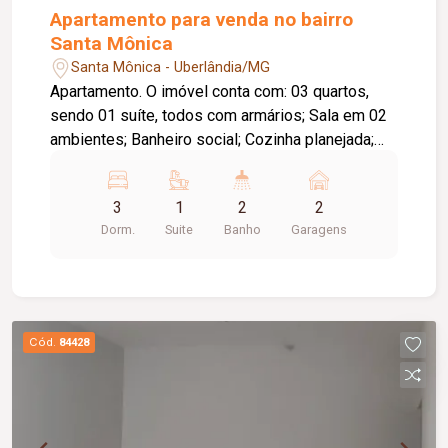
Apartamento para venda no bairro
Santa Mônica
Santa Mônica - Uberlândia/MG
Apartamento. O imóvel conta com: 03 quartos,
sendo 01 suíte, todos com armários; Sala em 02
ambientes; Banheiro social; Cozinha planejada;
Lavanderia independente; Sacada gourmet com
churrasqueira a carvão; 02 vagas de garagem
3
1
2
2
livres e cobertas; O condomínio conta com: Salão
Dorm.
Suite
Banho
Garagens
de festas completo; Brinquedoteca; 02
elevadores; Água e gás inclusos no condomínio;
Diferenciais: Excelente localização; Ambientes
amplos e bem distribuídos, proporcionando
conforto e praticidade.
Cód.
84428