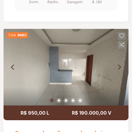
Dorm.
Banho
Garagem
A. Útil
24 horas; Piscina; Área de lazer; Diferenciais:
Ambientes funcionais, completos em planejados
e prontos para morar; Condomínio fechado,
proporcionando mais segurança, conforto e
qualidade de vida.
Cód.
84652
R$ 950,00 L
R$ 190.000,00 V