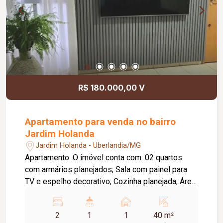
R$ 180.000,00 V
Apartamento para venda no bairro
Jardim Holanda
Jardim Holanda - Uberlandia/MG
Apartamento. O imóvel conta com: 02 quartos
com armários planejados; Sala com painel para
TV e espelho decorativo; Cozinha planejada; Área
de serviço planejada; Banheiro social com box,
pia em cerâmica e armário planejado; 01 vaga de
2
1
1
40 m²
garagem coberta; O condomínio oferece: Portaria