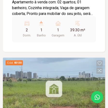
Apartamento à venda com: 02 quartos; 01
banheiro; Cozinha integrada; Vaga de garagem
coberta; Pronto para mobiliar do seu jeito, será
entregue pintado. Condomínio; Portaria e
segurança; Piscina; Área de lazer completa;
2
1
1
39.30 m²
Estrutura nova; Ótima localização (região de
Dorm.
Banho
Garagem
A. Útil
crescente valorização).
Cód.
83130