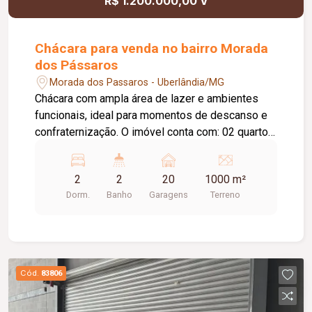
R$ 1.200.000,00 V
Chácara para venda no bairro Morada
dos Pássaros
Morada dos Passaros - Uberlândia/MG
Chácara com ampla área de lazer e ambientes
funcionais, ideal para momentos de descanso e
confraternização. O imóvel conta com: 02 quartos;
Sala de estar; Cozinha; 02 banheiros; Área de
lazer: Varanda gourmet com churrasqueira;
2
2
20
1000 m²
Piscina; Playground; Diferenciais do imóvel:
Dorm.
Banho
Garagens
Terreno
Espaço para até 20 carros; Ambientes funcionais
e bem distribuídos; Excelente distribuição dos
ambientes e ótimo aproveitamento dos espaços.
Cód.
83806