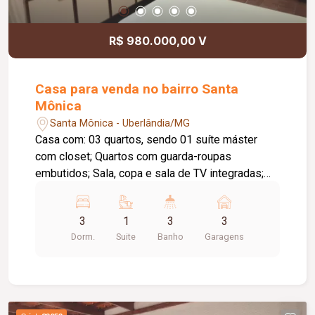
R$ 980.000,00 V
Casa para venda no bairro Santa
Mônica
Santa Mônica - Uberlândia/MG
Casa com: 03 quartos, sendo 01 suíte máster
com closet; Quartos com guarda-roupas
embutidos; Sala, copa e sala de TV integradas;
Sofá e painel de TV em alvenaria; Teto com
acabamento em gesso; Área gourmet; Área de
3
1
3
3
serviço; Despensa; Banheiro social; Lavabo;
Dorm.
Suite
Banho
Garagens
Banheiro de serviço; Piso em madeira nos
quartos e salas; 03 vagas de garagem.