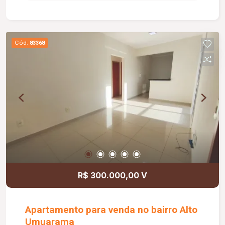
grandes, ou 01 grande e 02 pequenos; Portão
elétrico social; Entrada independente pela lateral;
02 áreas verdes; gás encanado com 03 pontos
em 03 locais diferentes; 01 hall; Todos os
Cód.
83368
quartos e cozinhas com armários excelentes,
novos e enormes; 01 boiler; 01 banheira de
hidromassagem.
R$ 300.000,00 V
Apartamento para venda no bairro Alto
Umuarama