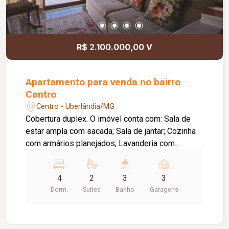
R$ 2.100.000,00 V
Apartamento para venda no bairro
Centro
Centro - Uberlândia/MG
Cobertura duplex. O imóvel conta com: Sala de
estar ampla com sacada; Sala de jantar; Cozinha
com armários planejados; Lavanderia com
entrada de serviço; Despensa; Banheiro de
serviço; DCE; Lavabo; 04 quartos com armários,
4
2
3
3
sendo 02 suítes, incluindo 01 suíte máster com
Dorm.
Suítes
Banho
Garagens
closet e hidromassagem; Sala de jantar no
segundo pavimento; Banheiro completo no
segundo pavimento; Área de lazer privativa com