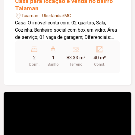
Casa para locação e venda no bairro
Taiaman
Taiaman - Uberlândia/MG
Casa. O imóvel conta com: 02 quartos; Sala;
Cozinha; Banheiro social com box em vidro; Área
de serviço; 01 vaga de garagem; Diferenciais:
Ambientes funcionais e bem distribuídos,
proporcionando conforto e praticidade; Excelente
2
1
83.33 m²
40 m²
opção para quem busca um imóvel com ótimo
Dorm.
Banho
Terreno
Const.
custo-benefício.