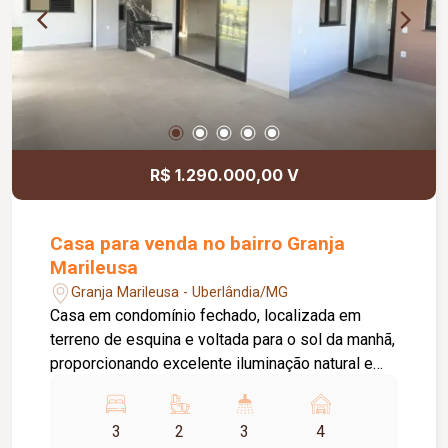
R$ 1.290.000,00 V
Casa para venda no bairro Granja
Marileusa
Granja Marileusa - Uberlândia/MG
Casa em condomínio fechado, localizada em
terreno de esquina e voltada para o sol da manhã,
proporcionando excelente iluminação natural e
uma vista definitiva para a área verde. O imóvel
conta com: Sala integrada à cozinha; 02 suítes;
3
2
3
4
03º quarto opcional; Escritório com vista para a