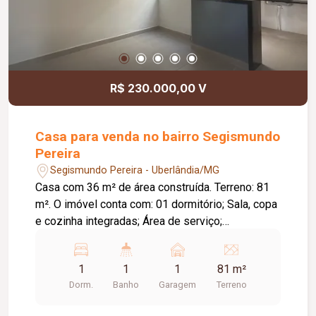
R$ 230.000,00 V
Casa para venda no bairro Segismundo
Pereira
Segismundo Pereira - Uberlândia/MG
Casa com 36 m² de área construída. Terreno: 81
m². O imóvel conta com: 01 dormitório; Sala, copa
e cozinha integradas; Área de serviço;
Lavanderia; 01 vaga de garagem; Diferenciais:
Ambientes integrados, proporcionando melhor
1
1
1
81 m²
aproveitamento dos espaços.
Dorm.
Banho
Garagem
Terreno