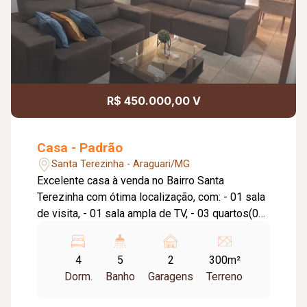
R$ 450.000,00 V
Casa - Padrão
Santa Terezinha - Araguari/MG
Excelente casa à venda no Bairro Santa
Terezinha com ótima localização, com: - 01 sala
de visita, - 01 sala ampla de TV, - 03 quartos(02
suítes), - 01 banheiro social, - 01 cozinha, - 01
área gourmet com churrasqueira, balcão, pia com
4
5
2
300m²
armário, cooktop e banheiro, - 01 quarto no
Dorm.
Banho
Garagens
Terreno
fundo da casa(suíte), - 01 área de serviço
fechada, - 01 despensa, - garagem para 02