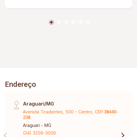
carros, - corredor dos dois lados da casa, -
quintal com plantas frutíferas.
Endereço
Araguari/MG
Avenida Tiradentes, 500 - Centro, CEP:
38440-
238
Araguari - MG
(34) 3256-3006