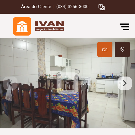
Área do Cliente
|
(034) 3256-3000