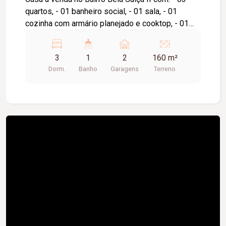
quartos, - 01 banheiro social, - 01 sala, - 01
cozinha com armário planejado e cooktop, - 01
área gourmet com churasqueira, fogão à lenha e
ducha, - 01 área de serviço, - 01 corredor de um
3
1
2
160 m²
lado da casa, - garagem para 02 carros, - terreno
Dorm.
Banho
Garagens
Terreno
160,00m.