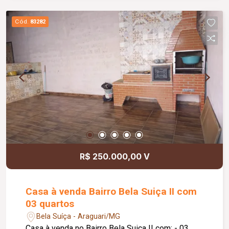
Cód.
83282
R$ 250.000,00 V
Casa à venda Bairro Bela Suiça II com
03 quartos
Bela Suíça - Araguari/MG
Casa à venda no Bairro Bela Suiça II com: - 03