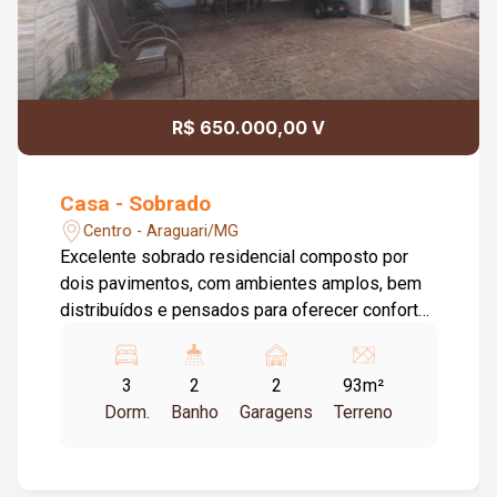
R$ 650.000,00 V
Casa - Sobrado
Centro - Araguari/MG
Excelente sobrado residencial composto por
dois pavimentos, com ambientes amplos, bem
distribuídos e pensados para oferecer conforto
e funcionalidade no dia a dia. O imóvel possui
área construída total de 185,80 m² em um
3
2
2
93m²
terreno de 92,90 m². No pavimento superior,
Dorm.
Banho
Garagens
Terreno
conta com 03 quartos, sendo 01 suíte. A suíte e
a sala de TV possuem sacada, proporcionando
mais ventilação, iluminação natural e charme aos
ambientes. Já no pavimento inferior, o imóvel