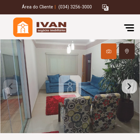
Área do Cliente
|
(034) 3256-3000