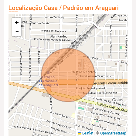
Localização Casa / Padrão em Araguari
+
−
Leaflet
|
©
OpenStreetMap