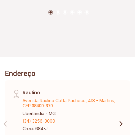
dispõe de hall de entrada, sala de estar
aconchegante, sala de TV com possibilidade de
reversão para mais um quarto, cozinha funcional,
lavanderia, lavabo e uma área integrada ideal
para reunir família e amigos. A garagem é
coberta e comporta até 02 veículos com
praticidade e segurança. Um imóvel espaçoso,
versátil e perfeito para quem busca conforto,
boa distribuição interna e excelente
Endereço
aproveitamento dos ambientes.
Raulino
Avenida Raulino Cotta Pacheco, 418 - Martins,
CEP:
38400-370
Uberlândia - MG
(34) 3256-3000
Creci: 684-J