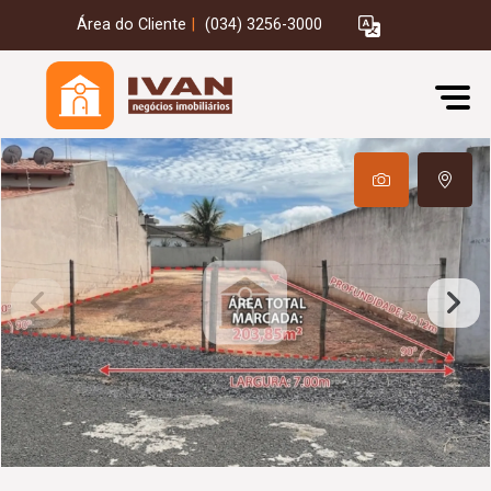
Área do Cliente
|
(034) 3256-3000