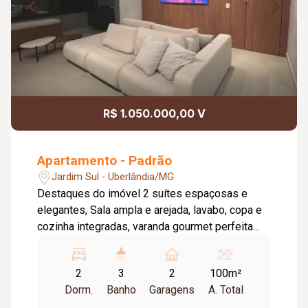
R$ 1.050.000,00 V
Apartamento - Padrão
Jardim Sul - Uberlândia/MG
Destaques do imóvel 2 suítes espaçosas e
elegantes, Sala ampla e arejada, lavabo, copa e
cozinha integradas, varanda gourmet perfeita
para receber amigos. Andar alto com vista
privilegiada, sol da manhã, garantindo ambientes
2
3
2
100m²
claros e agradáveis, planejados de alto padrão
Dorm.
Banho
Garagens
A. Total
em todos os ambientes, decoração impecável,