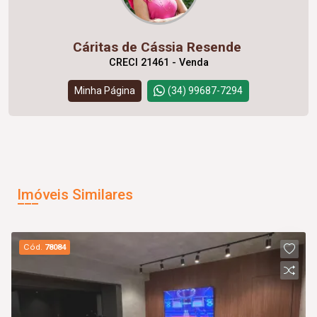
Cáritas de Cássia Resende
CRECI 21461 - Venda
Minha Página
(34) 99687-7294
Imóveis Similares
Cód.
78084