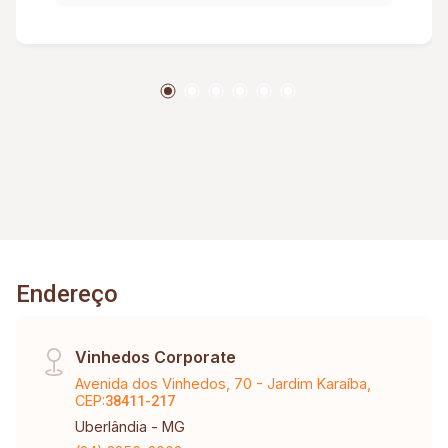
com muito bom gosto, um verdadeiro lar para
quem valoriza conforto, requinte e praticidade.
Agende sua visitação e se encante!
Endereço
Vinhedos Corporate
Avenida dos Vinhedos, 70 - Jardim Karaíba,
CEP:
38411-217
Uberlândia - MG