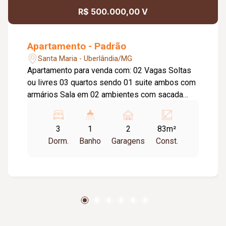
R$ 500.000,00 V
Apartamento - Padrão
Santa Maria - Uberlândia/MG
Apartamento para venda com: 02 Vagas Soltas
ou livres 03 quartos sendo 01 suite ambos com
armários Sala em 02 ambientes com sacada
Banheiro social com armários e box Cozinha
espaçosa com armários Área de serviço
3
1
2
83m²
separada Condomínio oferece - Gás canalizado
Dorm.
Banho
Garagens
Const.
- Água - Portaria 12hs horário comercial... Aceita
financiamento