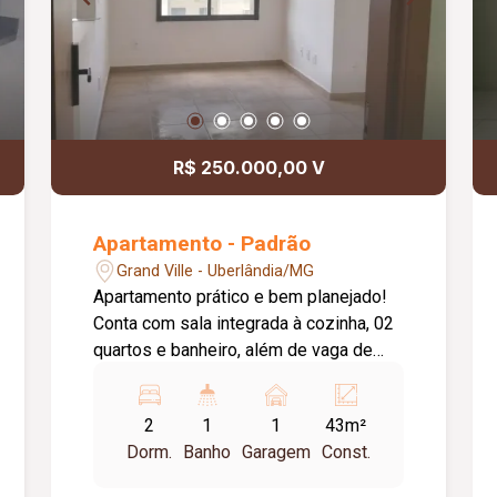
R$ 250.000,00 V
Apartamento - Padrão
Grand Ville - Uberlândia/MG
Apartamento prático e bem planejado!
Conta com sala integrada à cozinha, 02
quartos e banheiro, além de vaga de
garagem. O condomínio oferece
elevador e uma área de lazer completa:
2
1
1
43m²
piscina adulto e infantil, quadra,
Dorm.
Banho
Garagem
Const.
academia, bicicletário, brinquedoteca,
playground, salão de festas,