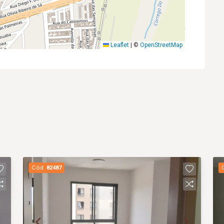
Leaflet
|
©
OpenStreetMap
Cód.
82487