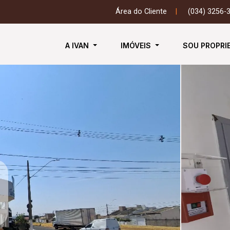
Área do Cliente
|
(034) 3256-
A IVAN
IMÓVEIS
SOU PROPRI