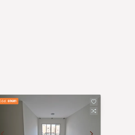
Cód.
69681