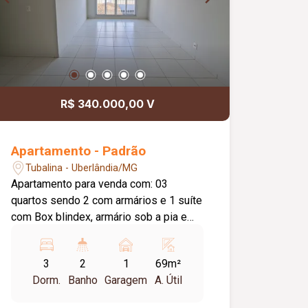
R$ 340.000,00 V
Apartamento - Padrão
Tubalina - Uberlândia/MG
Apartamento para venda com: 03
quartos sendo 2 com armários e 1 suíte
com Box blindex, armário sob a pia e
espelho, sala em 2 ambientes, cozinha
com armário sob a pia, área de serviço
3
2
1
69m²
independente, banheiro social com Box
Dorm.
Banho
Garagem
A. Útil
blindex, armário sob a pia e espelho, 1
vaga de garagem, portaria 24horas,