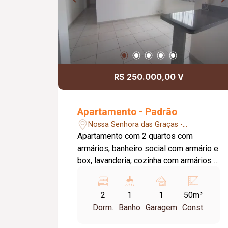
R$ 250.000,00 V
Apartamento - Padrão
Nossa Senhora das Graças -
Uberlândia/MG
Apartamento com 2 quartos com
armários, banheiro social com armário e
box, lavanderia, cozinha com armários e
exaustor. Uma vaga de garagem
2
1
1
50m²
Dorm.
Banho
Garagem
Const.