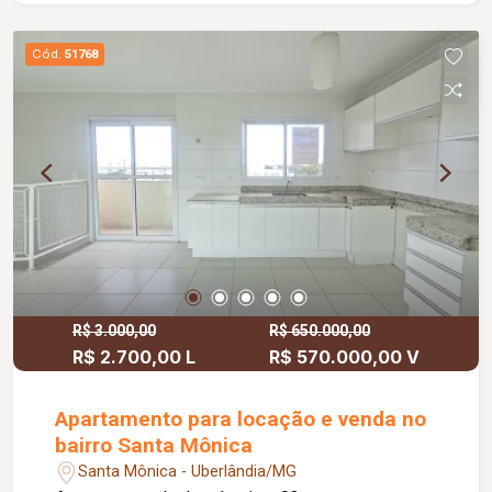
solta, e 02 presas. Condomínio possui: Portaria
24 horas, piscina aquecida, quadra de esportes,
Cód.
51768
área gourmet, academia, brinquedoteca, salão de
festas, sauna, mercado e playground.
R$ 3.000,00
R$ 650.000,00
R$ 2.700,00 L
R$ 570.000,00 V
Apartamento para locação e venda no
bairro Santa Mônica
Santa Mônica - Uberlândia/MG