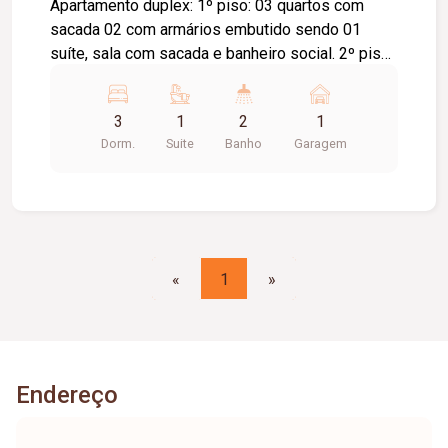
Apartamento duplex: 1º piso: 03 quartos com
sacada 02 com armários embutido sendo 01
suíte, sala com sacada e banheiro social. 2º piso:
cozinha planejada, área de serviço e terraço, 01
vaga de garagem. Aproximado de 92,52m².
3
1
2
1
Condomínio aproximado R$ 297,00 / tem taxa de
Dorm.
Suite
Banho
Garagem
mudança entrada e saída valor de 01 condomínio.
«
1
»
Endereço