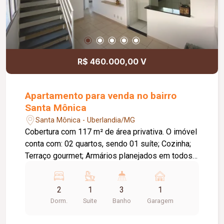
R$ 460.000,00 V
Apartamento para venda no bairro
Santa Mônica
Santa Mônica - Uberlandia/MG
Cobertura com 117 m² de área privativa. O imóvel
conta com: 02 quartos, sendo 01 suíte; Cozinha;
Terraço gourmet; Armários planejados em todos
os ambientes; Diferenciais: Excelente
distribuição dos ambientes; Imóvel pronto para
2
1
3
1
morar.
Dorm.
Suite
Banho
Garagem