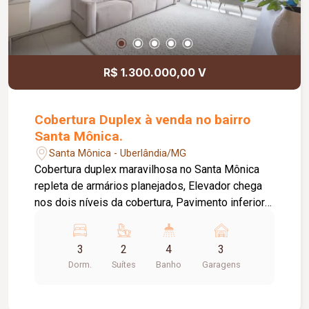
R$ 1.300.000,00 V
Cobertura Duplex à venda no bairro
Santa Mônica.
Santa Mônica - Uberlândia/MG
Cobertura duplex maravilhosa no Santa Mônica
repleta de armários planejados, Elevador chega
nos dois níveis da cobertura, Pavimento inferior
com: Sala íntima com sacada, 03 quartos, sendo
02 suítes das quais 01 suíte máster com closet,
3
2
4
3
Banheiro social. Pavimento superior com: Sala
Dorm.
Suítes
Banho
Garagens
em dois ambientes, Banheiro social, Cozinha,
Área de serviço, Área gourmet com churrasqueira
com coifa, 03 vagas de garagem, sendo 01