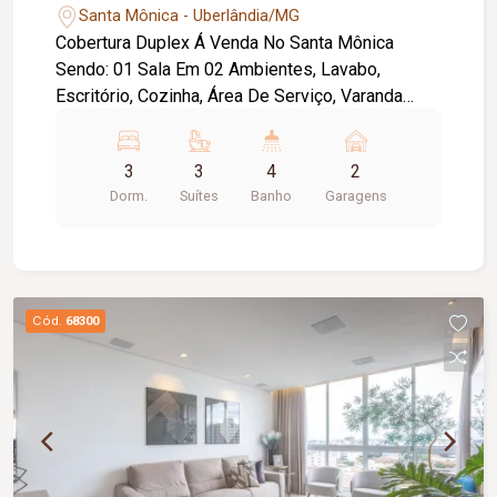
Santa Mônica - Uberlândia/MG
Cobertura Duplex Á Venda No Santa Mônica
Sendo: 01 Sala Em 02 Ambientes, Lavabo,
Escritório, Cozinha, Área De Serviço, Varanda
Gourmet E Sacada Com 01 Arco Ligado A Sala À
Área Gourmet.Piso Superior: 03 Suítes, Sendo A
3
3
4
2
Suíte Máster Com Closet E Hidro. Apartamento
Dorm.
Suítes
Banho
Garagens
Com Armários De Alta Qualidade, Piso Em
Porcelanato Portinari, Granito Preto Absoluto E
Branco Siena. Água Quente Em Todas Torneiras E
Chuveiros - Energia Solar. 211 Metros De Área
Privativa Com Duas Vagas Livres De Garagem.
Cód.
68300
Valor do condomínio ( aproximadamente ) : R$
425,00 / Tem taxa de mudança