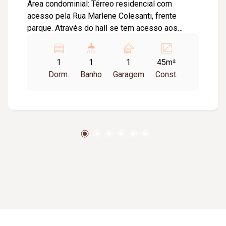
Área condominial: Térreo residencial com
acesso pela Rua Marlene Colesanti, frente
parque. Através do hall se tem acesso aos
elevadores, que conduzem as demais áreas
condominiais localizadas no 2° pavimento,
1
1
1
45m²
contendo academia interna e externa, espaço
Dorm.
Banho
Garagem
Const.
kids, salão de festas, espaço confraria com
churrasqueira, espaço de estar e acesso a área
externa com vista para o parque contendo
solário, piscina com raia, piscina infantil e spa. O
empreendimento ainda conta com espaço de
bicicletário e as comodidades dos espaços
comerciais no térreo, além de espaço de
storage para recebimento de encomendas.