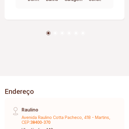
garagem coberta; O condomínio conta com:
Portões eletrônicos; Interfone; Diferenciais:
Apartamento térreo com excelente
aproveitamento dos espaços; Piso em
cerâmica; Bancadas em granito; Área construída
de aproximadamente 98,69 m².
Endereço
Raulino
Avenida Raulino Cotta Pacheco, 418 - Martins,
CEP:
38400-370