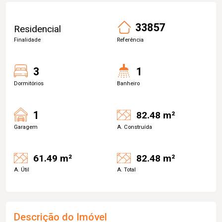
33857
Residencial
Finalidade
Referência
3
1
Dormitórios
Banheiro
1
82.48 m²
Garagem
A. Construída
61.49 m²
82.48 m²
A. Útil
A. Total
Descrição do Imóvel