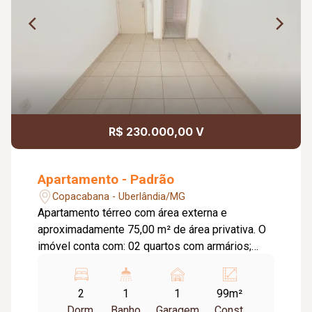
R$ 230.000,00 V
Apartamento - Padrão
Copacabana - Uberlândia/MG
Apartamento térreo com área externa e
aproximadamente 75,00 m² de área privativa. O
imóvel conta com: 02 quartos com armários;
Sala; Banheiro social com armário e box em
blindex; Cozinha com armários planejados;
2
1
1
99m²
Lavanderia; Área externa privativa; 01 vaga de
Dorm.
Banho
Garagem
Const.