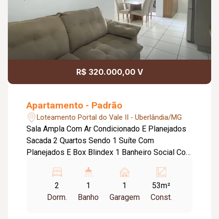
R$ 320.000,00 V
Apartamento - Padrão
Loteamento Portal do Vale II - Uberlândia/MG
Sala Ampla Com Ar Condicionado E Planejados
Sacada 2 Quartos Sendo 1 Suíte Com
Planejados E Box Blindex 1 Banheiro Social Com
Box Blindex E Planejados Cozinha Com
Cooktop, Exaustor, Depurador, Bancada Em
2
1
1
53m²
Granito E Planejados Lavanderia Fechadura
Dorm.
Banho
Garagem
Const.
Eletrônica Energia Sob Demanda Com Geração
Solar Própria Janelas E Sacada Com Tela De