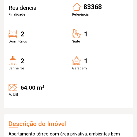
83368
Residencial
Finalidade
Referência
2
1
Dormitórios
Suite
2
1
Banheiros
Garagem
64.00 m²
A. Útil
Descrição do Imóvel
Apartamento térreo com área privativa, ambientes bem