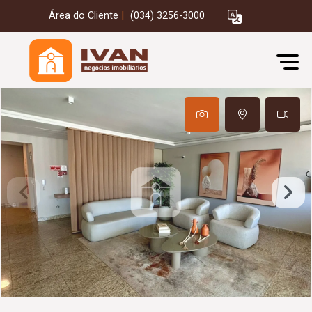
Área do Cliente
|
(034) 3256-3000