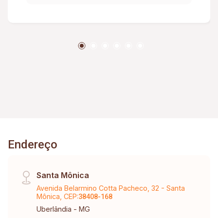
Entrada por sistema de reconhecimento facial
Torre única 47 apartamentos 9° andar Predio
com 10 andares Prédio novo, com 5 anos de
entrega. Acabamos de repaginar a entrada e
fachada.
Endereço
Santa Mônica
Avenida Belarmino Cotta Pacheco, 32 - Santa
Mônica, CEP:
38408-168
Uberlândia - MG