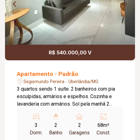
R$ 540.000,00 V
Apartamento - Padrão
Segismundo Pereira - Uberlândia/MG
3 quartos sendo 1 suíte. 2 banheiros com pia
esculpidas, armários e espelhos. Cozinha e
lavanderia com armários. Sol pela manhã 2
vagas grandes de garagem coberta. (21,60 m²)
Bicicletario. Hall de entrada mobiliada. 2
3
2
2
68m²
elevadores. Salão de festas. Circuito de
Dorm.
Banho
Garagens
Const.
câmeras e alarmes em todas as entradas.