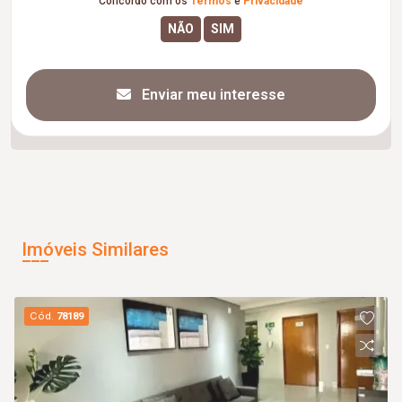
Concordo com os
Termos
e
Privacidade
Enviar meu interesse
Imóveis Similares
Cód.
78189