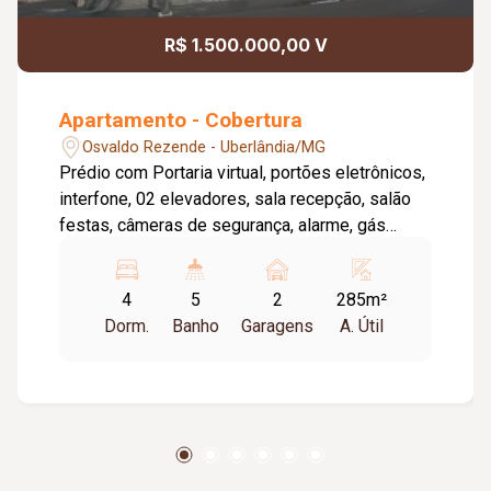
R$ 1.500.000,00 V
Apartamento - Cobertura
Osvaldo Rezende - Uberlândia/MG
Prédio com Portaria virtual, portões eletrônicos,
interfone, 02 elevadores, sala recepção, salão
festas, câmeras de segurança, alarme, gás
canalizado, piscina. 02 vagas de garagem
(Vagas Livres). 01 box despejo na garagem.
4
5
2
285m²
Primeiro Piso: lavabo, 02 salas, 03 quartos
Dorm.
Banho
Garagens
A. Útil
sendo 01 suíte, banheiro social, cozinha,
lavanderia, banheiro de serviço, escritório.
Segundo Piso: Sala, varanda gourmet com
balcão, pia e churrasqueira, 01 suíte com closet
e banheira de hidromassagem, piscina aquecida.
Piso granito/tábua corrida/cerâmica. Bancadas
granito. Esquadrias alumínio. Gesso tetos. Toda