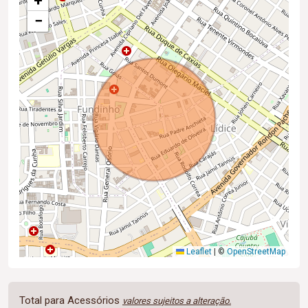
+
−
Leaflet
|
©
OpenStreetMap
Total para Acessórios
valores sujeitos a alteração.