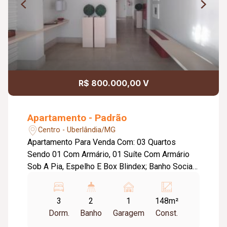
R$ 800.000,00 V
Apartamento - Padrão
Centro - Uberlândia/MG
Apartamento Para Venda Com: 03 Quartos
Sendo 01 Com Armário, 01 Suíte Com Armário
Sob A Pia, Espelho E Box Blindex; Banho Social
Com Armário Sob A Pia Espelho E Box Blindex;
Sala Em 2 Ambientes; Cozinha Com Armário Sob
3
2
1
148m²
A Pia; Lavanderia; Banheiro De Serviço; Garagem
Dorm.
Banho
Garagem
Const.
Para 1 Carro, Tela De Proteção; Condomínio: