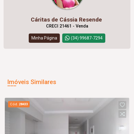
Cáritas de Cássia Resende
CRECI 21461 - Venda
Minha Página
(34) 99687-7294
Imóveis Similares
Cód.
28433