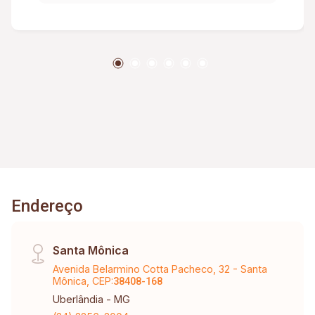
Portaria 24 Horas; Elevador; Piso Cerâmico;
Aproximadamente: 148,12 Metros²; Condomínio
Aproximadamente: R$ 522,00, Incluso Água E
Gás; Taxa De Mudança.
Endereço
Santa Mônica
Avenida Belarmino Cotta Pacheco, 32 - Santa
Mônica, CEP:
38408-168
Uberlândia - MG