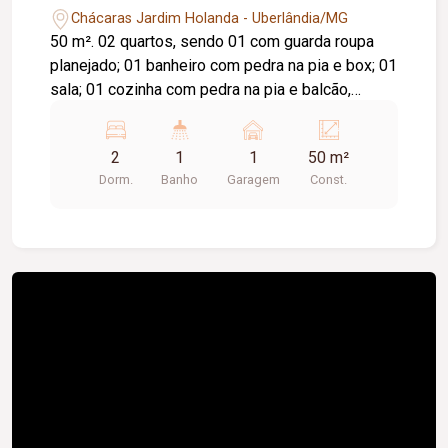
Chácaras Jardim Holanda - Uberlândia/MG
50 m². 02 quartos, sendo 01 com guarda roupa
planejado; 01 banheiro com pedra na pia e box; 01
sala; 01 cozinha com pedra na pia e balcão,
armário planejado na cozinha toda; 01 vaga de
estacionamento. Portaria 24 horas; Academia;
2
1
1
50 m²
Parquinho; Área gourmet com cozinha,
Dorm.
Banho
Garagem
Const.
churrasqueira e salão de festa; Espaço kids.