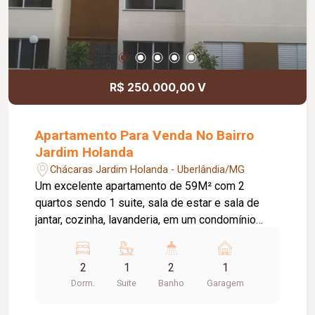
R$ 250.000,00 V
Apartamento Para Venda No Bairro
Jardim Holanda
Chácaras Jardim Holanda - Uberlândia/MG
Um excelente apartamento de 59M² com 2
quartos sendo 1 suite, sala de estar e sala de
jantar, cozinha, lavanderia, em um condomínio
completo com área gourmet, salão de festas,
piscina, pista de corrida, quadra de peteca,
2
1
2
1
elevador, portaria 24 horas, pronto para colocar ar
Dorm.
Suite
Banho
Garagem
condicionado. Não perca está é uma
oportunidade única no bairro Jardim Holanda.