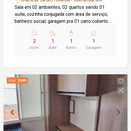
Chácaras Jardim Holanda - Uberlândia/MG
Sala em 02 ambientes, 02 quartos sendo 01
suite, cozinha conjugada com área de serviço,
banheiro social, garagem pra 01 carro coberto.
Condomínio com área de lazer completa.
2
1
1
1
Dorm.
Suite
Banho
Garagem
Cód.
72589