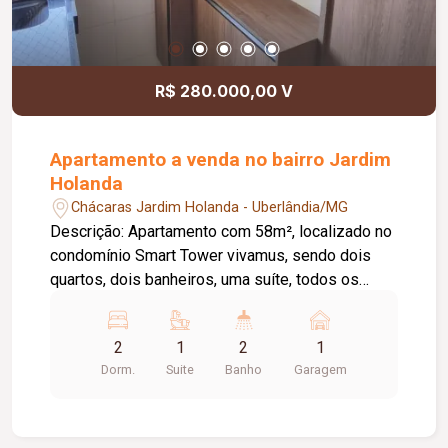
R$ 280.000,00 V
Apartamento a venda no bairro Jardim
Holanda
Chácaras Jardim Holanda - Uberlândia/MG
Descrição: Apartamento com 58m², localizado no
condomínio Smart Tower vivamus, sendo dois
quartos, dois banheiros, uma suíte, todos os
cômodos com moveis planejados. Uma vaga de
garagem. Condomínio possui: área externa com
2
1
2
1
piscina, churrasqueira e salão de festas.
Dorm.
Suite
Banho
Garagem