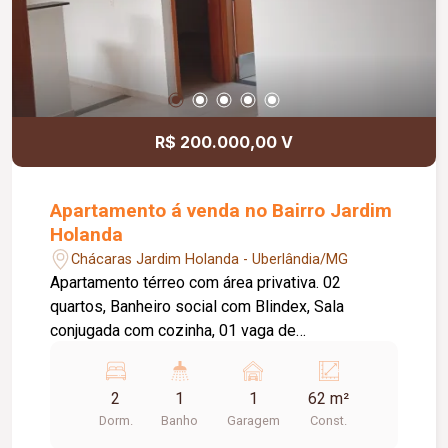
R$ 200.000,00 V
Apartamento á venda no Bairro Jardim
Holanda
Chácaras Jardim Holanda - Uberlândia/MG
Apartamento térreo com área privativa. 02
quartos, Banheiro social com Blindex, Sala
conjugada com cozinha, 01 vaga de
estacionamento, Água e gás, Academia, Ponto de
ônibus na porta, Portaria 24 horas, Área kids,
2
1
1
62 m²
Salão de festas, Quadra coberta.
Dorm.
Banho
Garagem
Const.