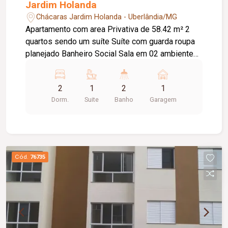
Jardim Holanda
Chácaras Jardim Holanda - Uberlândia/MG
Apartamento com area Privativa de 58.42 m² 2
quartos sendo um suíte Suíte com guarda roupa
planejado Banheiro Social Sala em 02 ambientes
Cozinha e lavanderia com armários planejados
Portaria 24 horas Área de Lazer com piscina
2
1
2
1
adulto e infantil 3 quiosques com churrasqueiras
Dorm.
Suite
Banho
Garagem
Piscina adulto e infantil 1 vaga de garagem Salão
de festas para até 60 pessoas Quadra de
Esportes Pista de Caminhada Academia ao Ar
Livre Playground Elevador Condomínio Incluso
Água e Gás
Cód.
76735