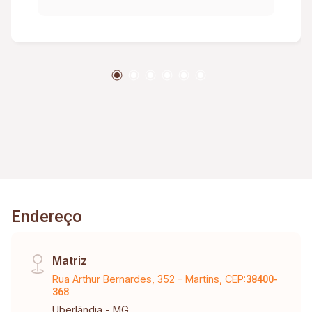
de mudança entrada e saida aprox:231,06
Endereço
Matriz
Rua Arthur Bernardes, 352 - Martins, CEP:
38400-
368
Uberlândia - MG