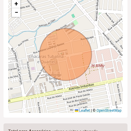
+
−
Leaflet
|
©
OpenStreetMap