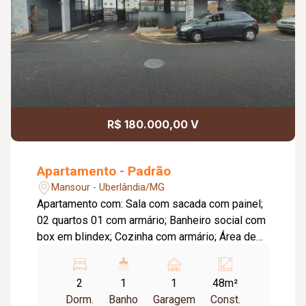
R$ 180.000,00 V
Apartamento - Padrão
Mansour - Uberlândia/MG
Apartamento com: Sala com sacada com painel;
02 quartos 01 com armário; Banheiro social com
box em blindex; Cozinha com armário; Área de
serviço, 01 vaga de estacionamento; Portaria 24
horas; Playground; Quadra; Quiosque com
2
1
1
48m²
churrasqueira. Cond Aprox. 231,06 Tem taxa de
Dorm.
Banho
Garagem
Const.
mudança - INCLUSO CONDOMÍNIO - Tem taxa